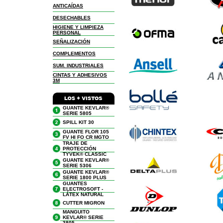
ANTICAÍDAS
DESECHABLES
HIGIENE Y LIMPIEZA
PERSONAL
SEÑALIZACIÓN
COMPLEMENTOS
SUM. INDUSTRIALES
CINTAS Y ADHESIVOS
3M
GUANTE KEVLAR®
SERIE 5805
SPILL KIT 30
GUANTE FLOR 105
FV HI FO CR MGTO
TRAJE DE
PROTECCIÓN
TYVEK® CLASSIC
GUANTE KEVLAR®
SERIE 5306
GUANTE KEVLAR®
SERIE 1800 PLUS
GUANTES
ELECTROSOFT -
LÁTEX NATURAL
CUTTER MIGRON
MANGUITO
KEVLAR® SERIE
3805