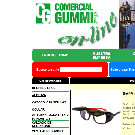
Buscar articulo
Seleccionar Ma
RESPIRATORIA
GAFA 
AUDITIVA
CASCOS Y PANTALLAS
Gafa cl
protecc
OCULAR
Varilla 
Ocular i
GUANTES, MANOPLAS Y
antivaho 
MANGUITOS
CALZADO DE
Tallas di
SEGURIDAD
Única
VESTUARIO DUPONT