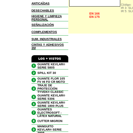
ANTICAÍDAS
Código:
IR 3: S
DESECHABLES
IR 5: S
EN 166
HIGIENE Y LIMPIEZA
EN 175
PERSONAL
SEÑALIZACIÓN
COMPLEMENTOS
SUM. INDUSTRIALES
CINTAS Y ADHESIVOS
3M
GUANTE KEVLAR®
SERIE 5805
SPILL KIT 30
GUANTE FLOR 105
FV HI FO CR MGTO
TRAJE DE
PROTECCIÓN
TYVEK® CLASSIC
GUANTE KEVLAR®
SERIE 5306
GUANTE KEVLAR®
SERIE 1800 PLUS
GUANTES
ELECTROSOFT -
LÁTEX NATURAL
CUTTER MIGRON
MANGUITO
KEVLAR® SERIE
3805