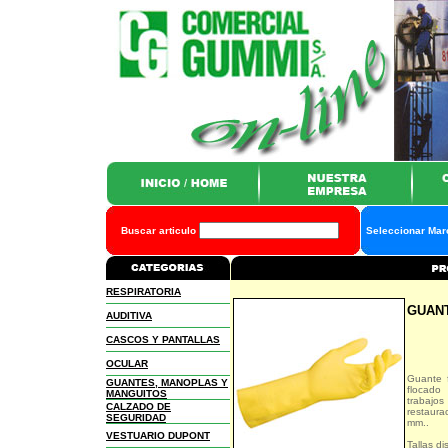
Buscar articulo
Seleccionar Ma
RESPIRATORIA
GUANT
AUDITIVA
CASCOS Y PANTALLAS
OCULAR
Guante f
GUANTES, MANOPLAS Y
flocado
MANGUITOS
trabajo
CALZADO DE
restaura
SEGURIDAD
mm..
VESTUARIO DUPONT
Tallas di