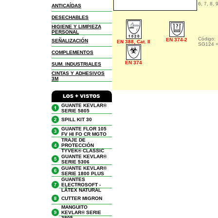
6, 7, 8, 
ANTICAÍDAS
DESECHABLES
HIGIENE Y LIMPIEZA
PERSONAL
Código:
EN 374-2
SEÑALIZACIÓN
EN 388, Cat. II
SG124 + 
COMPLEMENTOS
EN 374
SUM. INDUSTRIALES
CINTAS Y ADHESIVOS
3M
GUANTE KEVLAR®
SERIE 5805
SPILL KIT 30
GUANTE FLOR 105
FV HI FO CR MGTO
TRAJE DE
PROTECCIÓN
TYVEK® CLASSIC
GUANTE KEVLAR®
SERIE 5306
GUANTE KEVLAR®
SERIE 1800 PLUS
GUANTES
ELECTROSOFT -
LÁTEX NATURAL
CUTTER MIGRON
MANGUITO
KEVLAR® SERIE
3805